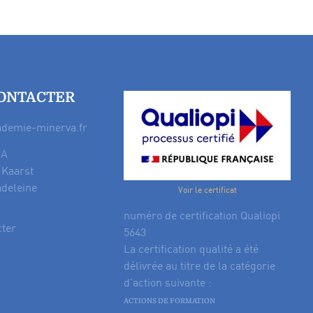
ONTACTER
ademie-minerva.fr
 A
 Kaarst
adeleine
Voir le certificat
numéro de certification Qualiopi
cter
5643
La certification qualité a été
délivrée au titre de la catégorie
d’action suivante :
ACTIONS DE FORMATION