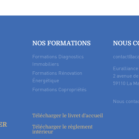
NOS FORMATIONS
NOUS C
Formations Diagnostics
contact@ac
Immobiliers
Euralliance
Formations Rénovation
2 avenue de
Énergétique
59110 La M
Formations Copropriétés
Nous conta
Télécharger le livret d'accueil
ER
Télécharger le règlement
intérieur