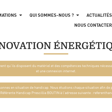
MATIONS
QUI SOMMES-NOUS ?
ACTUALITÉS
NOUS CONTACTER
NOVATION ÉNERGÉTI
rment qu’ils disposent du matériel et des compétences techniques néces
et une connexion internet.
onnes en situation de handicap. Nous étudions chaque situation afin de
a Référente Handicap Prescillia BOUTIN à l’adresse suivante :
referentha