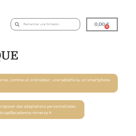
0,00
€
0
QUE
saires, comme un ordinateur, une tablette ou un smartphone
 proposer des adaptations personnalisées.
ndicap@academie-minerva.fr