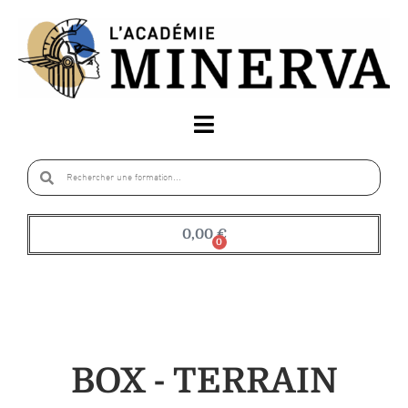
0,00
€
0
BOX - TERRAIN