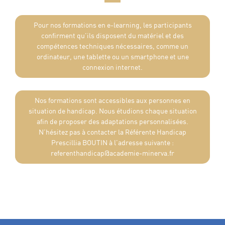
Pour nos formations en e-learning, les participants
confirment qu’ils disposent du matériel et des
compétences techniques nécessaires, comme un
ordinateur, une tablette ou un smartphone et une
connexion internet.
Nos formations sont accessibles aux personnes en
situation de handicap. Nous étudions chaque situation
afin de proposer des adaptations personnalisées.
N’hésitez pas à contacter la Référente Handicap
Prescillia BOUTIN à l’adresse suivante :
referenthandicap@academie-minerva.fr